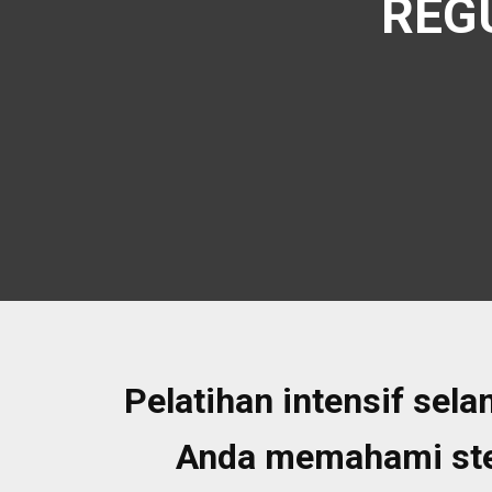
REG
Pelatihan intensif sel
Anda memahami ste