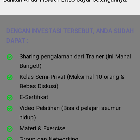
DENGAN INVESTASI TERSEBUT, ANDA SUDAH
DAPAT : ​
Sharing pengalaman dari Trainer (Ini Mahal
Banget!)
Kelas Semi-Privat (Maksimal 10 orang &
Bebas Diskusi)
E-Sertifikat
Video Pelatihan (Bisa dipelajari seumur
hidup)
Materi & Exercise
Group dan Networking