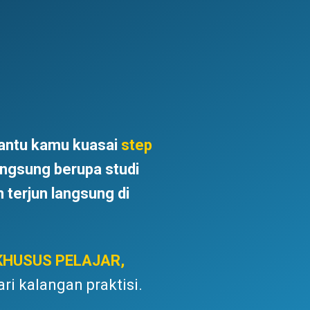
bantu kamu kuasai
step
angsung berupa studi
 terjun langsung di
KHUSUS PELAJAR,
ri kalangan praktisi.