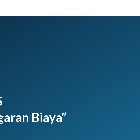
S
garan Biaya”