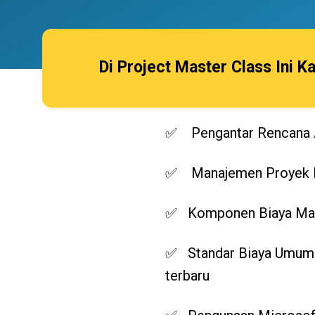
Di Project Master Class Ini 
✅
Pengantar Rencana 
✅
Manajemen Proyek
✅
Komponen Biaya Mat
✅
Standar Biaya Umum 
terbaru