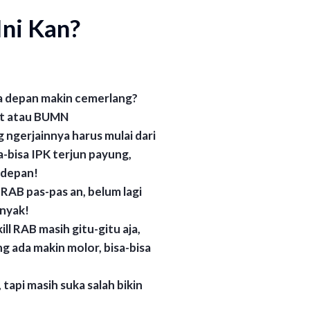
ni Kan?
sa depan makin cemerlang?
it atau BUMN
 ngerjainnya harus mulai dari
a-bisa IPK terjun payung,
 depan!
l RAB pas-pas an, belum lagi
anyak!
ill RAB masih gitu-gitu aja,
ng ada makin molor, bisa-bisa
, tapi masih suka salah bikin