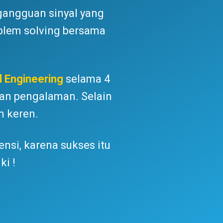
gangguan sinyal yang
oblem solving bersama
l Engineering
selama 4
an pengalaman. Selain
n keren.
nsi, karena sukses itu
i !