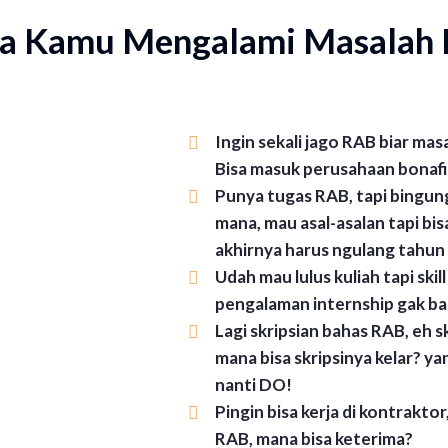
ya Kamu Mengalami Masalah I
Ingin sekali jago RAB biar ma
Bisa masuk perusahaan bonaf
Punya tugas RAB, tapi bingung
mana, mau asal-asalan tapi bis
akhirnya harus ngulang tahun
Udah mau lulus kuliah tapi skil
pengalaman internship gak b
Lagi skripsian bahas RAB, eh sk
mana bisa skripsinya kelar? ya
nanti DO!
Pingin bisa kerja di kontraktor
RAB, mana bisa keterima?