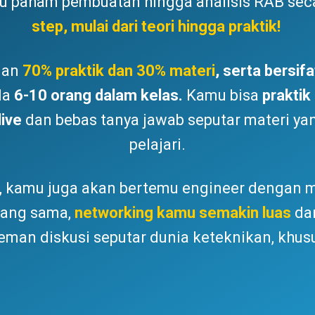
u paham pembuatan hingga analisis RAB sec
step, mulai dari teori hingga praktik!
gan
70% praktik dan 30% materi
, serta bersifa
da
6-10 orang dalam kelas.
Kamu bisa
praktik
live
dan bebas tanya jawab seputar materi y
pelajari.
, kamu juga akan bertemu engineer dengan 
yang sama,
networking kamu semakin luas
da
eman diskusi seputar dunia keteknikan, khu