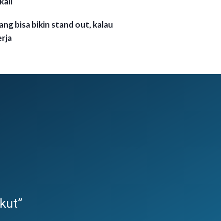
ali
ng bisa bikin stand out, kalau
erja
kut”