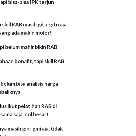
api bisa-bisa IPK terjun
 skill RAB masih gitu-gitu aja,
 yang ada makin molor!
api belum mahir bikin RAB
haan bonafit, tapi skill RAB
belum bisa analisis harga
ebaliknya
lus ikut pelatihan RAB di
sama saja, nol besar!
nya masih gini-gini aja, tidak