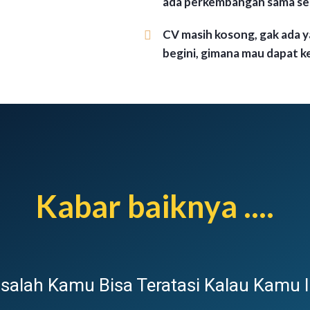
ada perkembangan sama sek
CV masih kosong, gak ada ya
begini, gimana mau dapat k
Kabar baiknya ....
salah Kamu Bisa Teratasi Kalau Kamu I