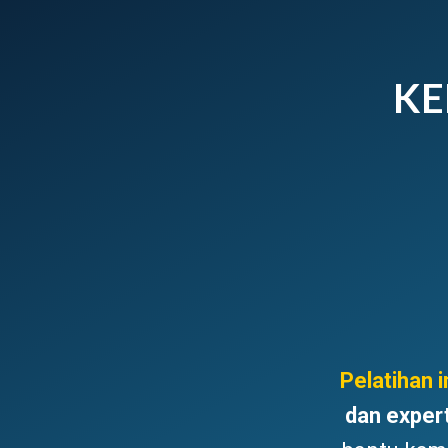
KE
Pelatihan i
dan exper