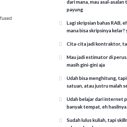
dari mana, mau asal-asalan t
payung
Lagi skripsian bahas RAB, eh
mana bisa skripsinya kelar?
Cita-cita jadi kontraktor, t
Mau jadi estimator di perusa
masih gini-gini aja
Udah bisa menghitung, tapi 
satuan, atau justru malah s
Udah belajar dari internet p
banyak tempat, eh hasilnya 
Sudah lulus kuliah, tapi skill