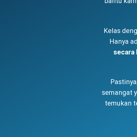
bantu kam
Kelas den
Hanya a
secara 
Pastinya
semangat 
temukan t