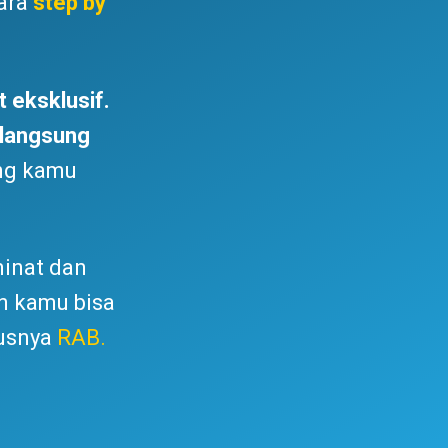
ara
step by
t eksklusif.
 langsung
ang kamu
minat dan
n kamu bisa
susnya
RAB.