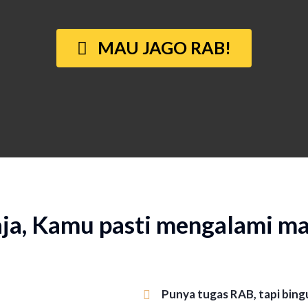
MAU JAGO RAB!
aja, Kamu pasti mengalami mas
Punya tugas RAB, tapi bing