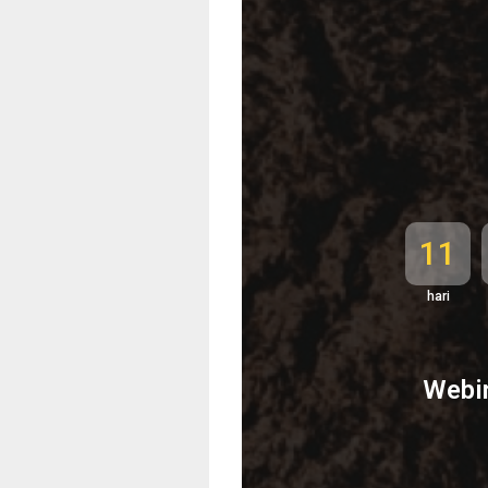
11
hari
Webin