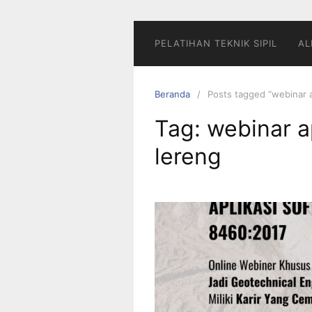
PELATIHAN TEKNIK SIPIL
AL
Beranda
Posts tagged “webinar ap
Tag:
webinar ap
lereng