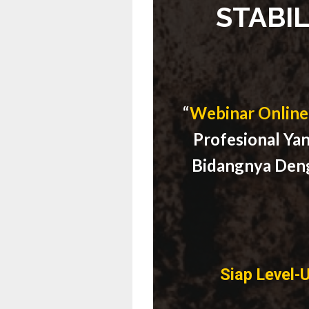
STABI
“
Webinar Online
Profesional Ya
Bidangnya Den
Siap Level-