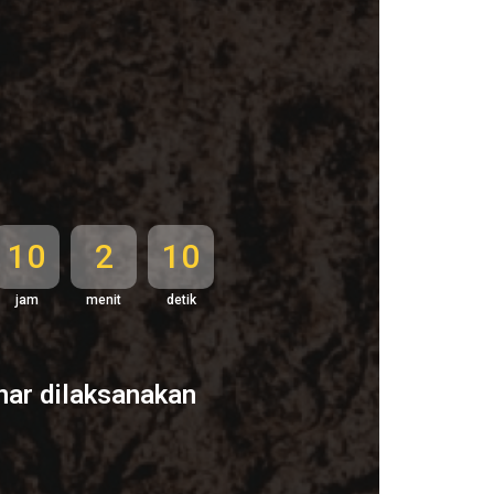
10
2
8
jam
menit
detik
ar dilaksanakan