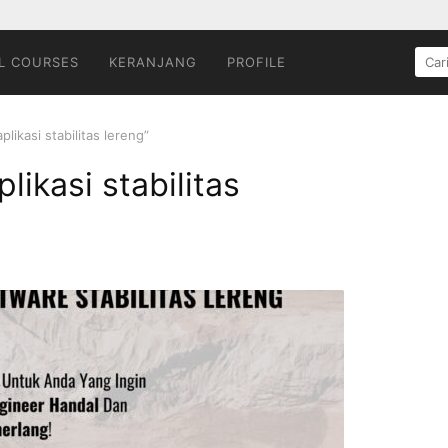
L COURSES
KERANJANG
PROFILE
likasi stabilitas lereng”
likasi stabilitas