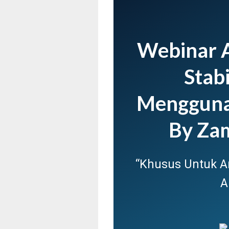
Webinar A
Stabi
Mengguna
By Zam
“Khusus Untuk An
A