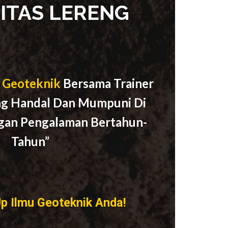
LITAS LERENG
 Geoteknik
Bersama Trainer
ng Handal Dan Mumpuni Di
gan Pengalaman Bertahun-
Tahun
”
Up Ilmu Geoteknik Anda!